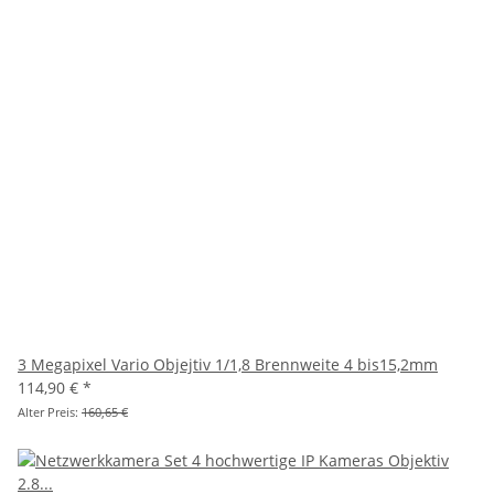
3 Megapixel Vario Objejtiv 1/1,8 Brennweite 4 bis15,2mm
114,90 €
*
Alter Preis:
160,65 €