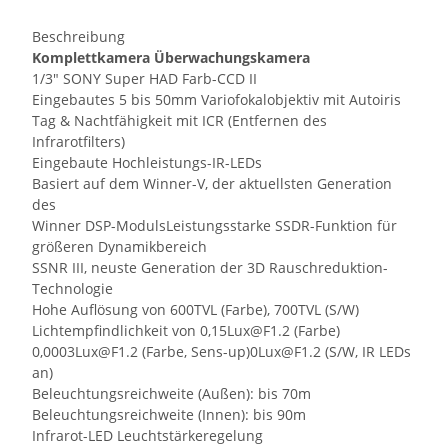
Beschreibung
Komplettkamera Überwachungskamera
1/3" SONY Super HAD Farb-CCD II
Eingebautes 5 bis 50mm Variofokalobjektiv mit Autoiris
Tag & Nachtfähigkeit mit ICR (Entfernen des
Infrarotfilters)
Eingebaute Hochleistungs-IR-LEDs
Basiert auf dem Winner-V, der aktuellsten Generation
des
Winner DSP-ModulsLeistungsstarke SSDR-Funktion für
größeren Dynamikbereich
SSNR III, neuste Generation der 3D Rauschreduktion-
Technologie
Hohe Auflösung von 600TVL (Farbe), 700TVL (S/W)
Lichtempfindlichkeit von 0,15Lux@F1.2 (Farbe)
0,0003Lux@F1.2 (Farbe, Sens-up)0Lux@F1.2 (S/W, IR LEDs
an)
Beleuchtungsreichweite (Außen): bis 70m
Beleuchtungsreichweite (Innen): bis 90m
Infrarot-LED Leuchtstärkeregelung