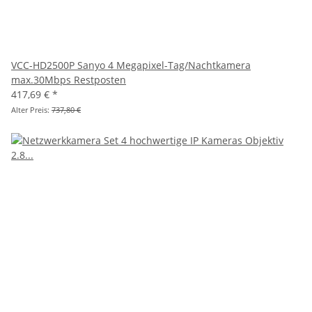
VCC-HD2500P Sanyo 4 Megapixel-Tag/Nachtkamera
max.30Mbps Restposten
417,69 €
*
Alter Preis:
737,80 €