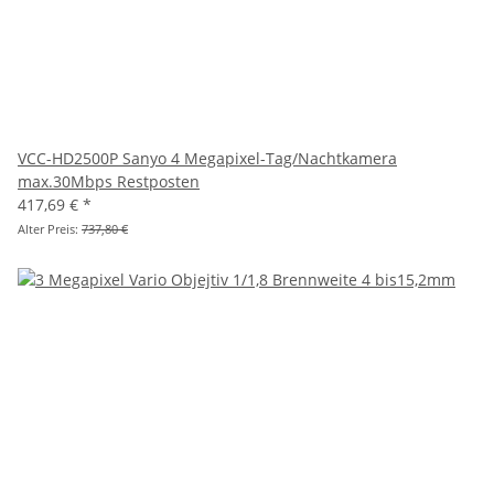
VCC-HD2500P Sanyo 4 Megapixel-Tag/Nachtkamera
max.30Mbps Restposten
417,69 €
*
Alter Preis:
737,80 €