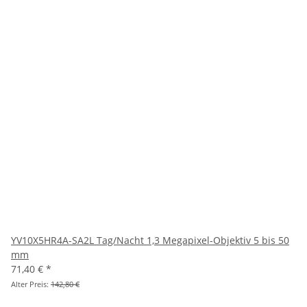
YV10X5HR4A-SA2L Tag/Nacht 1,3 Megapixel-Objektiv 5 bis 50
mm
71,40 €
*
Alter Preis:
142,80 €