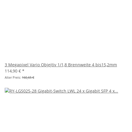
3 Megapixel Vario Objejtiv 1/1,8 Brennweite 4 bis15,2mm
114,90 €
*
Alter Preis:
160,65 €