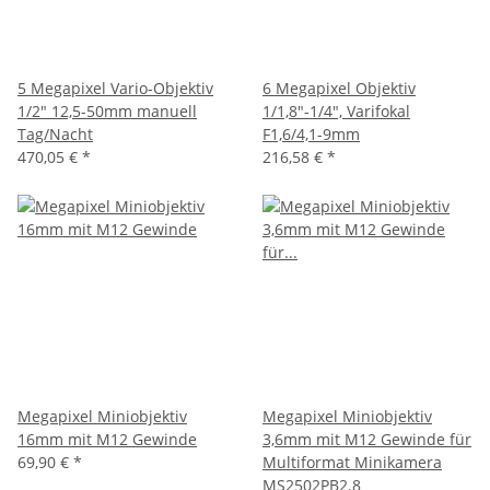
5 Megapixel Vario-Objektiv
6 Megapixel Objektiv
1/2" 12,5-50mm manuell
1/1,8"-1/4", Varifokal
Tag/Nacht
F1,6/4,1-9mm
470,05 €
*
216,58 €
*
Megapixel Miniobjektiv
Megapixel Miniobjektiv
16mm mit M12 Gewinde
3,6mm mit M12 Gewinde für
69,90 €
*
Multiformat Minikamera
MS2502PB2.8