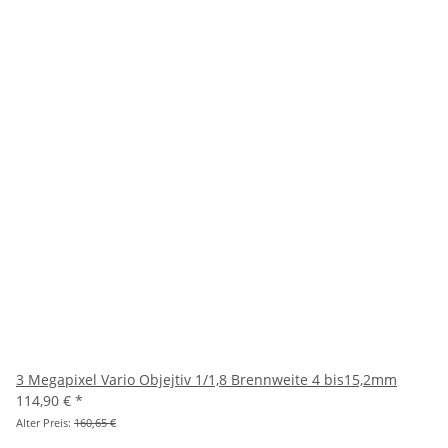
3 Megapixel Vario Objejtiv 1/1,8 Brennweite 4 bis15,2mm
114,90 €
*
Alter Preis:
160,65 €