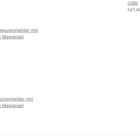
CVBS
547,4
ungsmelder mit
e Megapixel