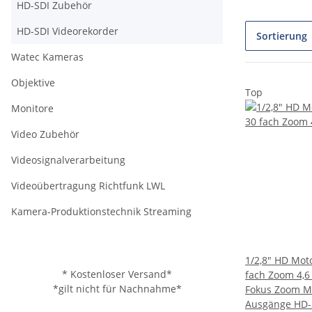
HD-SDI Zubehör
HD-SDI Videorekorder
Sortierung
Watec Kameras
Objektive
Top
Monitore
Video Zubehör
Videosignalverarbeitung
Videoübertragung Richtfunk LWL
Kamera-Produktionstechnik Streaming
1/2,8" HD Mo
* Kostenloser Versand*
fach Zoom 4,6
*gilt nicht für Nachnahme*
Fokus Zoom Mu
Ausgänge HD-SD