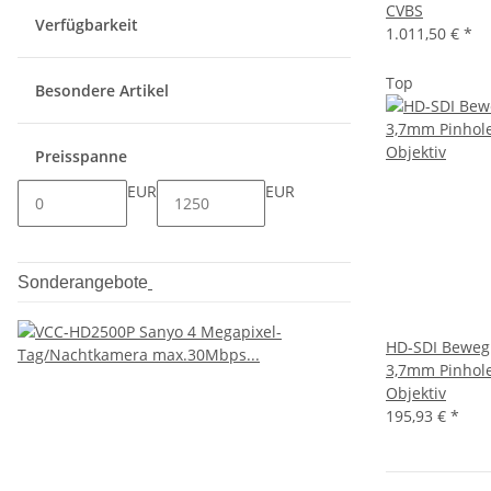
CVBS
Verfügbarkeit
1.011,50 €
*
Top
Besondere Artikel
Preisspanne
EUR
EUR
Sonderangebote
HD-SDI Beweg
3,7mm Pinhol
Objektiv
195,93 €
*