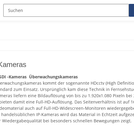
Kameras
-SDI -Kameras Überwachungskameras
erwachungskameras kommt der sogenannte HDcctv (High Definition
tandard zum Einsatz. Ursprünglich kam diese Technik in Fernsehstu
eras liefern eine Bildauflösung von bis zu 1.920x1.080 Pixeln bei 
ieten damit eine Full-HD-Auflösung. Das Seitenverhältnis ist auf 1
ideomaterial auch auf Full-HD-Widescreen-Monitoren wiedergege
i handelsüblichen IP-Kameras wird das Material in Echtzeit aufgeze
er Wiedergabequalität bei besonders schnellen Bewegungen zeigt.