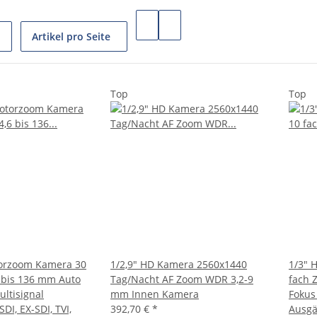
Artikel pro Seite
Top
Top
torzoom Kamera 30
1/2,9" HD Kamera 2560x1440
1/3" 
 bis 136 mm Auto
Tag/Nacht AF Zoom WDR 3,2-9
fach 
ltisignal
mm Innen Kamera
Fokus
I, EX-SDI, TVI,
392,70 €
*
Ausgä