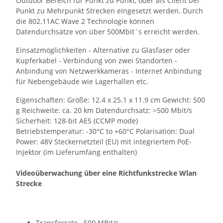
Outdoor Bereich für Punkt zu Punkt, oder als Client bei
Punkt zu Mehrpunkt Strecken eingesetzt werden. Durch
die 802.11AC Wave 2 Technologie können
Datendurchsätze von über 500Mbit´s erreicht werden.
Einsatzmöglichkeiten - Alternative zu Glasfaser oder
Kupferkabel - Verbindung von zwei Standorten -
Anbindung von Netzwerkkameras - Internet Anbindung
für Nebengebäude wie Lagerhallen etc.
Eigenschaften: Größe: 12.4 x 25.1 x 11.9 cm Gewicht: 500
g Reichweite: ca. 20 km Datendurchsatz: >500 Mbit/s
Sicherheit: 128-bit AES (CCMP mode)
Betriebstemperatur: -30°C to +60°C Polarisation: Dual
Power: 48V Steckernetzteil (EU) mit integriertem PoE-
Injektor (im Lieferumfang enthalten)
Videoüberwachung über eine Richtfunkstrecke Wlan
Strecke
Transferrate 500 MBit/s